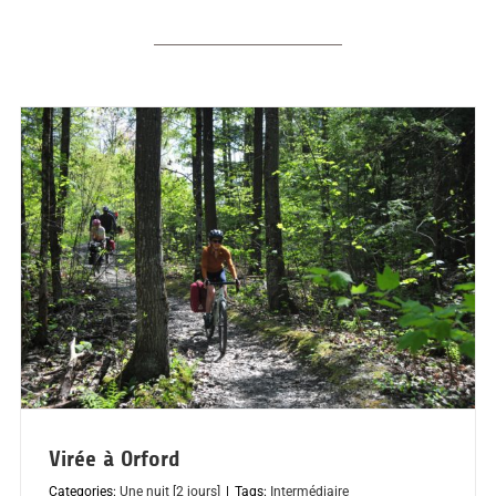
Virée à Orford
Categories:
Une nuit [2 jours]
|
Tags:
Intermédiaire