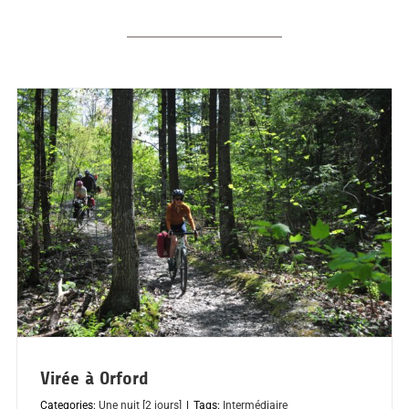
Virée à Orford
Categories:
Une nuit [2 jours]
|
Tags:
Intermédiaire